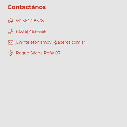
Contactános
542364718578
(0236) 463-5566
junintelefoniamovil@acerca.com.ar
Roque Sáenz Peña 87