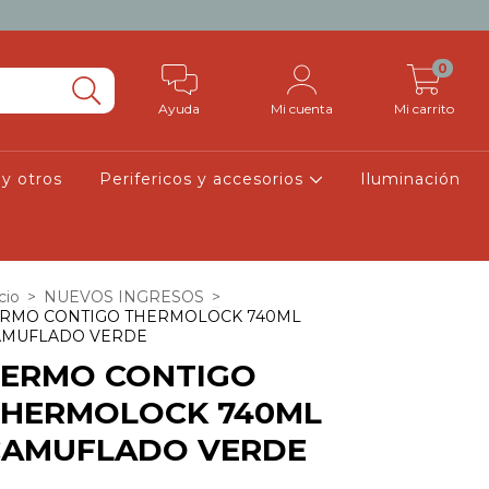
0
Ayuda
Mi cuenta
Mi carrito
 y otros
Perifericos y accesorios
Iluminación
cio
>
NUEVOS INGRESOS
>
ERMO CONTIGO THERMOLOCK 740ML
AMUFLADO VERDE
TERMO CONTIGO
THERMOLOCK 740ML
CAMUFLADO VERDE