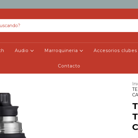
ch
Audio
Marroquineria
Accesorios clubes
Contacto
Ini
T
C