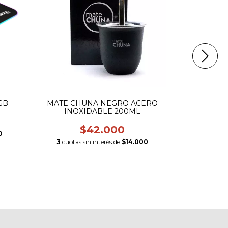
MATE CHUNA NEGRO ACERO
GB
PARLANTE
INOXIDABLE 200ML
$42.000
$
0
3
cuotas sin interés de
$14.000
3
cuotas 