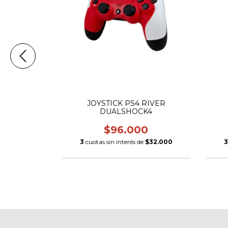
 250G
JOYSTICK PS4 RIVER
ELASSE
DUALSHOCK4
0
$96.000
e
$8.000
3
cuotas sin interés de
$32.000
3