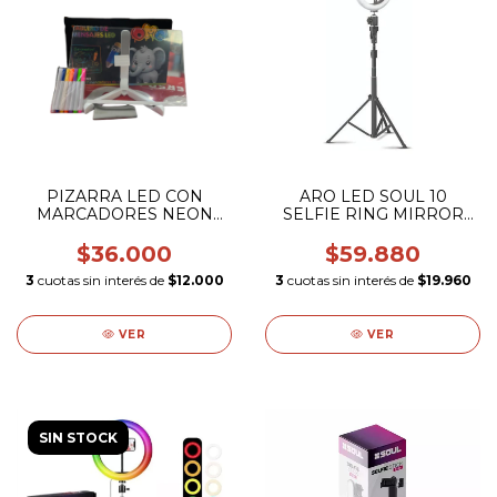
PIZARRA LED CON
ARO LED SOUL 10
MARCADORES NEON
SELFIE RING MIRROR
20x30
(CON TRIPODE)
$36.000
$59.880
3
cuotas sin interés de
$12.000
3
cuotas sin interés de
$19.960
VER
VER
SIN STOCK