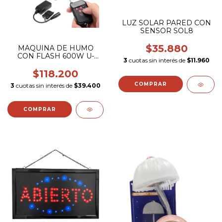
LUZ SOLAR PARED CON
SENSOR SOL8
$35.880
MAQUINA DE HUMO
CON FLASH 600W U-
3
cuotas sin interés de
$11.960
LINE
$118.200
3
cuotas sin interés de
$39.400