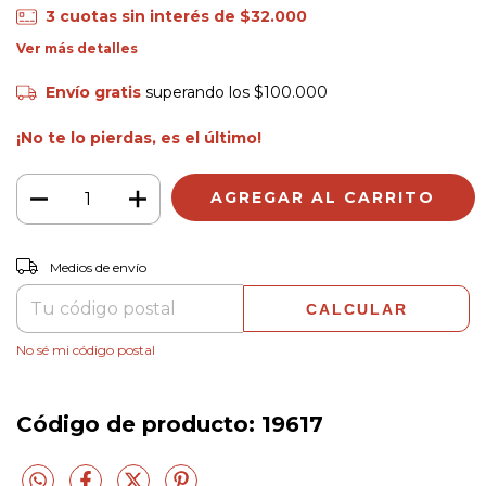
3
cuotas sin interés de
$32.000
Ver más detalles
Envío gratis
superando los
$100.000
¡No te lo pierdas, es el último!
CAMBIAR CP
Entregas para el CP:
Medios de envío
CALCULAR
No sé mi código postal
Código de producto:
19617