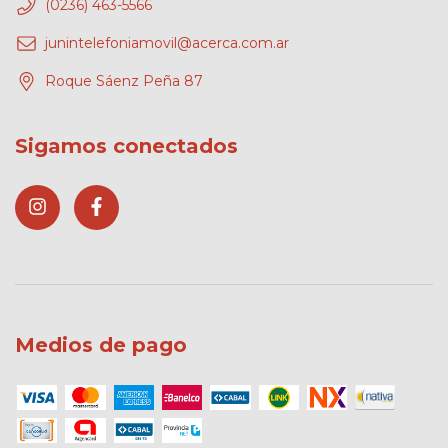
(0236) 463-5566
junintelefoniamovil@acerca.com.ar
Roque Sáenz Peña 87
Sigamos conectados
Medios de pago