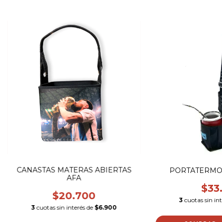
CANASTAS MATERAS ABIERTAS
PORTATERMO 
AFA
$33
$20.700
3
cuotas sin in
3
cuotas sin interés de
$6.900