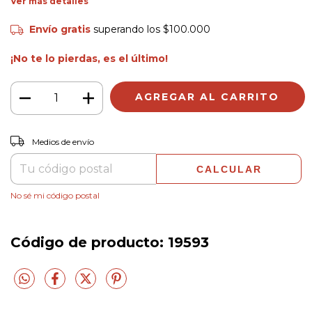
Ver más detalles
Envío gratis
superando los
$100.000
¡No te lo pierdas, es el último!
CAMBIAR CP
Entregas para el CP:
Medios de envío
CALCULAR
No sé mi código postal
Código de producto:
19593