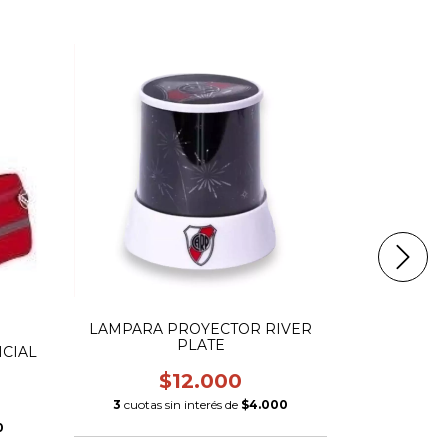
RIÑONERA 
LAMPARA PROYECTOR RIVER
PLATE
ICIAL
$12.000
3
cuotas 
3
cuotas sin interés de
$4.000
0