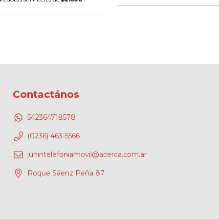
Contactános
542364718578
(0236) 463-5566
junintelefoniamovil@acerca.com.ar
Roque Sáenz Peña 87