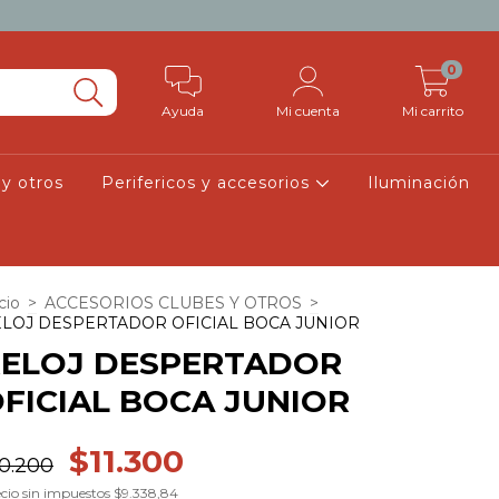
0
Ayuda
Mi cuenta
Mi carrito
 y otros
Perifericos y accesorios
Iluminación
cio
>
ACCESORIOS CLUBES Y OTROS
>
LOJ DESPERTADOR OFICIAL BOCA JUNIOR
RELOJ DESPERTADOR
FICIAL BOCA JUNIOR
$11.300
10.200
cio sin impuestos
$9.338,84