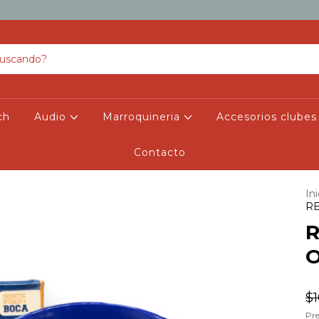
ch
Audio
Marroquineria
Accesorios clubes
Contacto
Ini
RE
O
$
Pre