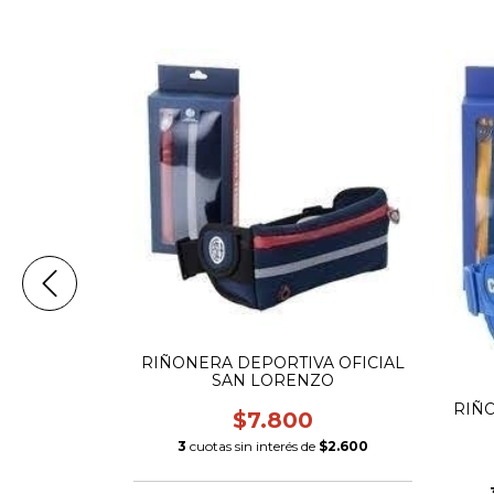
R OFICIAL
RIÑONERA DEPORTIVA OFICIAL
ZO
SAN LORENZO
RIÑO
.300
$7.800
$3.766,67
3
cuotas sin interés de
$2.600