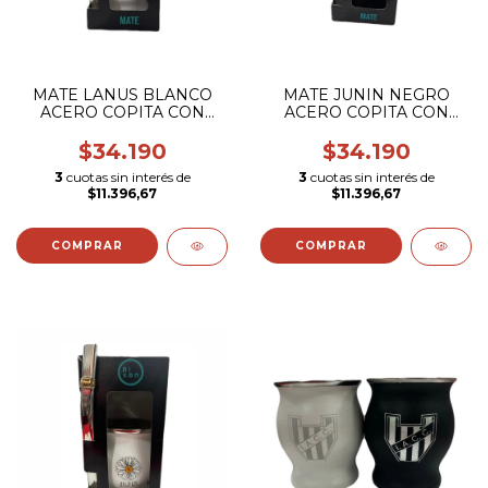
MATE LANUS BLANCO
MATE JUNIN NEGRO
ACERO COPITA CON
ACERO COPITA CON
BOMBILLA (ESCUDO
BOMBILLA (ESCUDO
COLOR)
COLOR)
$34.190
$34.190
3
cuotas sin interés de
3
cuotas sin interés de
$11.396,67
$11.396,67