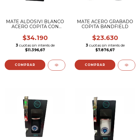
MATE ALDOSIVI BLANCO
MATE ACERO GRABADO
ACERO COPITA CON
COPITA BANDFIELD
BOMBILLA (ESCUDO
COLOR)
$34.190
$23.630
3
cuotas sin interés de
3
cuotas sin interés de
$11.396,67
$7.876,67