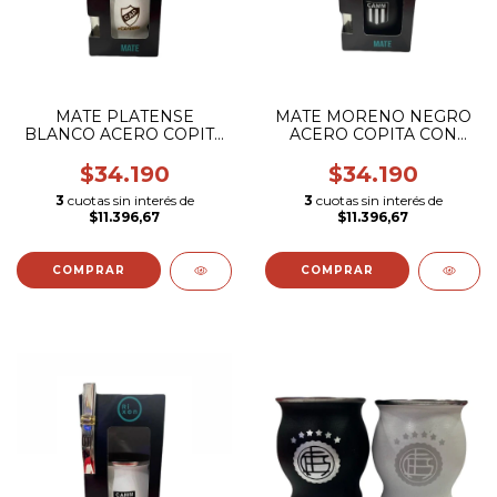
MATE PLATENSE
MATE MORENO NEGRO
BLANCO ACERO COPITA
ACERO COPITA CON
CON BOMBILLA
BOMBILLA (ESCUDO
(ESCUDO COLOR)
COLOR)
$34.190
$34.190
3
cuotas sin interés de
3
cuotas sin interés de
$11.396,67
$11.396,67