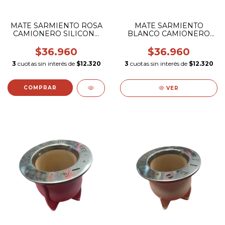
MATE SARMIENTO ROSA
MATE SARMIENTO
CAMIONERO SILICONA
BLANCO CAMIONERO
VIROLA GRABADA
SILICONA VIROLA
GRABADA
$36.960
$36.960
3
cuotas sin interés de
$12.320
3
cuotas sin interés de
$12.320
VER