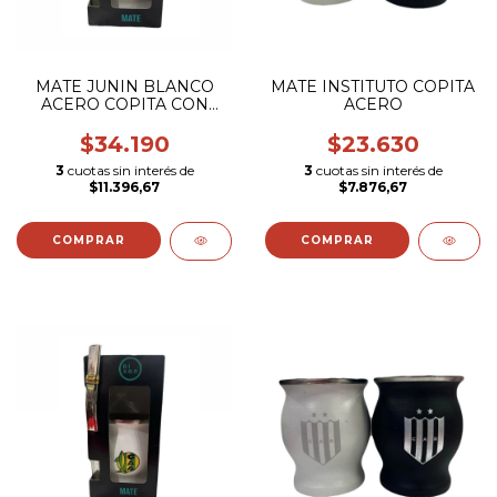
MATE JUNIN BLANCO
MATE INSTITUTO COPITA
ACERO COPITA CON
ACERO
BOMBILLA (ESCUDO
COLOR)
$34.190
$23.630
3
cuotas sin interés de
3
cuotas sin interés de
$11.396,67
$7.876,67