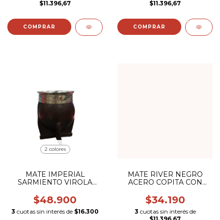
$11.396,67
$11.396,67
2 colores
MATE IMPERIAL
MATE RIVER NEGRO
SARMIENTO VIROLA
ACERO COPITA CON
GRABADA
BOMBILLA (ESCUDO
COLOR)
$48.900
$34.190
3
cuotas sin interés de
$16.300
3
cuotas sin interés de
$11.396,67