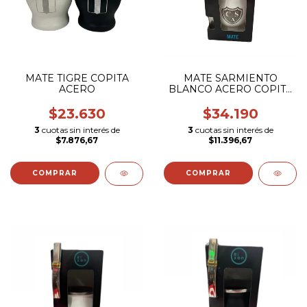
MATE TIGRE COPITA
MATE SARMIENTO
ACERO
BLANCO ACERO COPITA
CON BOMBILLA
(ESCUDO GRABADO)
$23.630
$34.190
3
cuotas sin interés de
3
cuotas sin interés de
$7.876,67
$11.396,67