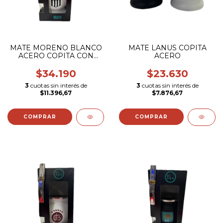
MATE MORENO BLANCO
MATE LANUS COPITA
ACERO COPITA CON
ACERO
BOMBILLA (ESCUDO
COLOR)
$34.190
$23.630
3
cuotas sin interés de
3
cuotas sin interés de
$11.396,67
$7.876,67