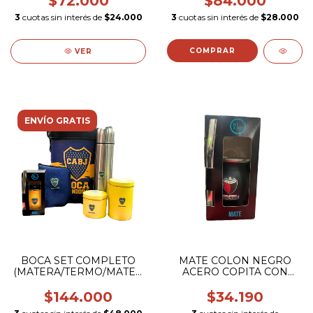
$72.000
$84.000
3
cuotas sin interés de
$24.000
3
cuotas sin interés de
$28.000
VER
ENVÍO GRATIS
BOCA SET COMPLETO
MATE COLON NEGRO
(MATERA/TERMO/MATE/LATAS/FUNDA
ACERO COPITA CON
MATE)
BOMBILLA (ESCUDO
COLOR)
$144.000
$34.190