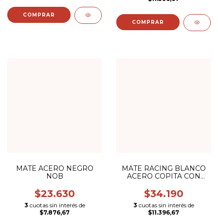
COMPRAR
MATE ACERO NEGRO
MATE RACING BLANCO
NOB
ACERO COPITA CON
BOMBILLA (ESCUDO
COLOR)
$23.630
$34.190
3
cuotas sin interés de
3
cuotas sin interés de
$7.876,67
$11.396,67